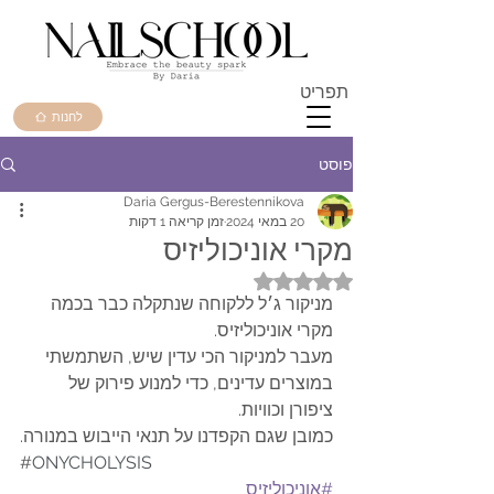
תפריט
לחנות
פוסט
Daria Gergus-Berestennikova
20 במאי 2024
זמן קריאה 1 דקות
מקרי אוניכוליזיס
דירוג של NaN מתוך 5 כוכבים
מניקור ג׳ל ללקוחה שנתקלה כבר בכמה 
מקרי אוניכוליזיס.
מעבר למניקור הכי עדין שיש, השתמשתי 
במוצרים עדינים, כדי למנוע פירוק של 
ציפורן וכוויות.
כמובן שגם הקפדנו על תנאי הייבוש במנורה.
#
ONYCHOLYSIS 
#אוניכוליזיס