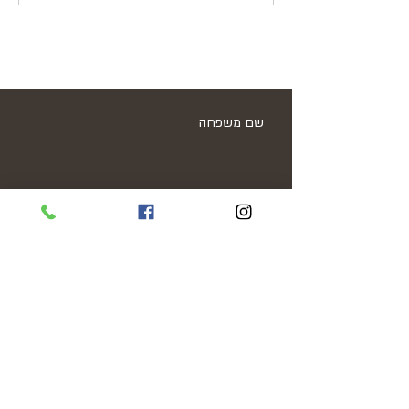
שם משפחה
שם פרטי
טלפון נייד
כתובת מייל