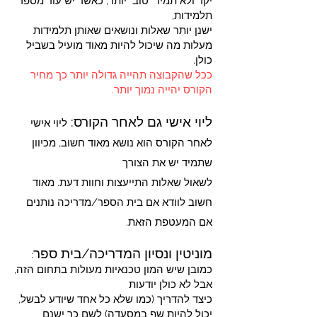
יקר ולא תמיד "טוב" יותר, כאשר יש עוד מספר
תלמידות,
ישנן יותר שאלות ונושאים שאותן תלמידות
מעלות מה שיכול להיות מאוד מועיל בשביל
כולן.
ככל שהקבוצה תהייה גדולה יותר כך מחיר
הקורס יהייה נמוך יותר.
ליוי אישי גם לאחר הקורס:
ליוי אישי
לאחר הקורס הוא נושא מאוד חשוב, מכיוון
שתמיד יש את הצורך
לשאול שאלות התייעצות וחוות דעת. מאוד
חשוב לוודא אם בית הספר/מדריכה נותנים
אם המעטפת הזאת.
מוניטין ונסיון המדריכה/בית ספר
:
כמובן שיש המון טכנאיות מעולות בתחום הזה,
אבל לא כולן יודעות
כיצד להדריך (כמו שלא כל אחד שיודע לבשל,
יכול להיות שף במסעדה) לשם כך ישנם